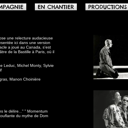
MPAGNIE
EN CHANTIER
PRODUCTIONS
se une relecture audacieuse
sentée ici dans une version
acle a joué au Canada, s'est
e de la Bastille à Paris, où il
e Leduc, Michel Monty, Sylvie
f
ngras, Manon Choinière
Photo : P
ns le délire..." " Momentum
touflante du mythe de Dom