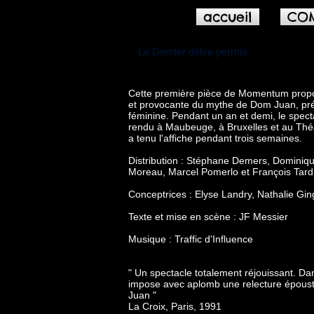
accueil
CO
Le Dernier délire permis
Cette première pièce de Momentum propo
et provocante du mythe de Dom Juan, pré
féminine. Pendant un an et demi, le spect
rendu à Maubeuge, à Bruxelles et au Théâtr
a tenu l'affiche pendant trois semaines.
Distribution : Stéphane Demers, Dominiqu
Moreau, Marcel Pomerlo et François Tardi
Conceptrices : Elyse Landry, Nathalie Gi
Texte et mise en scène : JF Messier
Musique : Traffic d'Influence
" Un spectacle totalement réjouissant. Da
impose avec aplomb une relecture épous
Juan "
La Croix, Paris, 1991