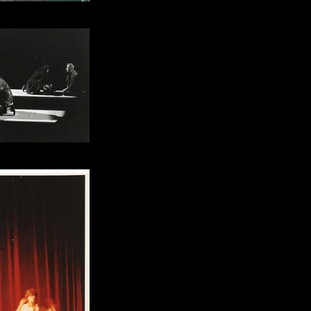
ascal Maine
 Yves Dubé