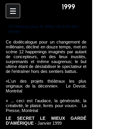
1999
12 Messes pour le début de la fin des
temps
Ce dodécalogue pour un changement de
millénaire, décliné en douze temps, met en
scène 12 happenings imaginés par autant
de concepteurs, en des lieux inusités,
surprenants et même saugrenus; le but
ultime étant de déstabiliser le spectateur et
de l’entraîner hors des sentiers battus.
«L'un des projets théâtraux les plus
originaux de la décennie».
Le Devoir,
Montréal
« ... ceci est l'audace, la générosité, la
créativité, le plaisir, livrés pour vous».
La
Presse, Montréal
LE SECRET LE MIEUX GARDÉ
D'AMÉRIQUE
- Janvier 1999